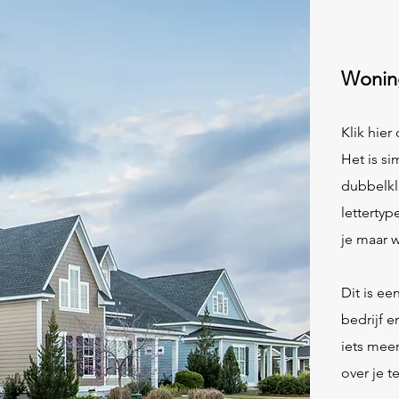
Wonin
Klik hier
Het is si
dubbelkl
lettertyp
je maar w
Dit is e
bedrijf e
iets meer
over je t