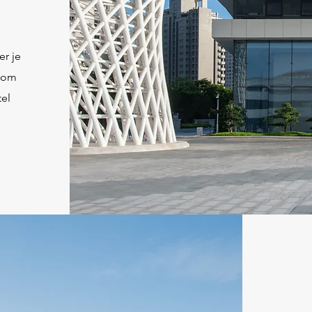
er je
t om
tel