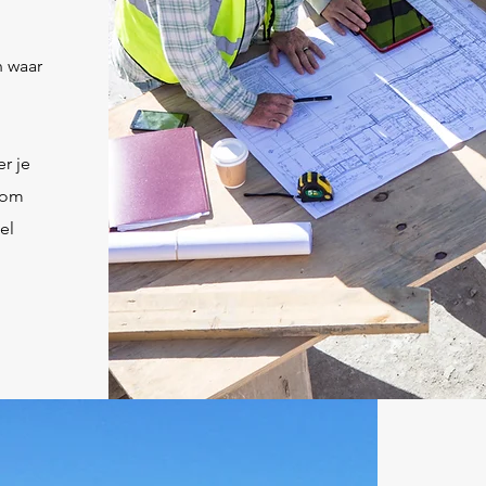
n waar
r je
t om
el