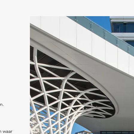
n.
n waar