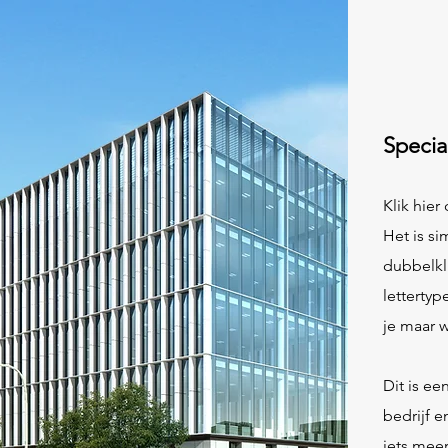
Specia
Klik hier
Het is si
dubbelkl
lettertyp
je maar w
Dit is e
bedrijf e
iets meer